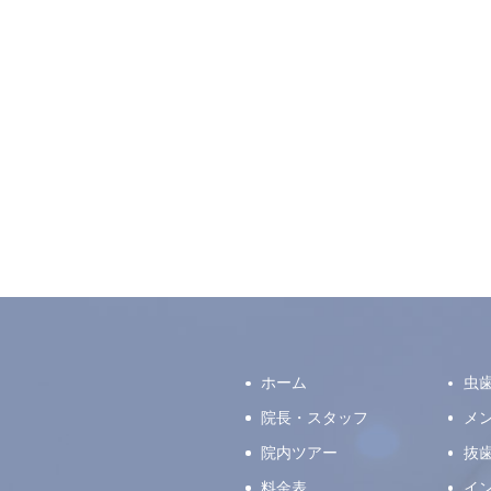
ホーム
虫
院長・スタッフ
メ
院内ツアー
抜
料金表
イ