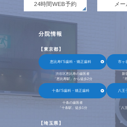
24時間WEB予約
メー
分院情報
【東京都】
恵比寿I’S歯科・矯正歯科
市ヶ
渋谷区恵比寿の歯医者
新
「恵比寿駅」から徒歩2分
「
十条I’S歯科・矯正歯科
八王
十条の歯医者
「十条駅」徒歩1分
「八
【埼玉県】