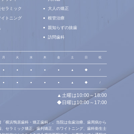
美セラミック
大人の矯正
ワイトニング
根管治療
臭
親知らずの抜歯
訪問歯科
月
火
水
木
金
土
日
祝
●
●
●
●
●
▲
◆
/
●
●
●
●
●
▲
◆
/
▲土曜は10:00～18:00
◆日曜は10:00～17:00
者「横浜鴨居歯科・矯正歯科」。当院は虫歯治療、歯周病から
歯、セラミック矯正、歯列矯正、ホワイトニング、歯科衛生士