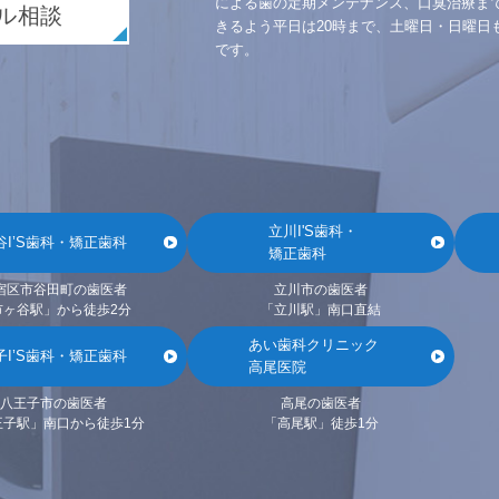
による歯の定期メンテナンス、口臭治療ま
ル相談
きるよう平日は20時まで、土曜日・日曜日
です。
立川I'S歯科・
谷I’S歯科・矯正歯科
矯正歯科
宿区市谷田町の歯医者
立川市の歯医者
市ヶ谷駅」から徒歩2分
「立川駅」南口直結
あい歯科クリニック
子I’S歯科・矯正歯科
高尾医院
八王子市の歯医者
高尾の歯医者
王子駅」南口から徒歩1分
「高尾駅」徒歩1分